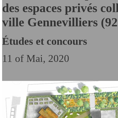
des espaces privés col
ville Gennevilliers (92
Études et concours
11 of Mai, 2020